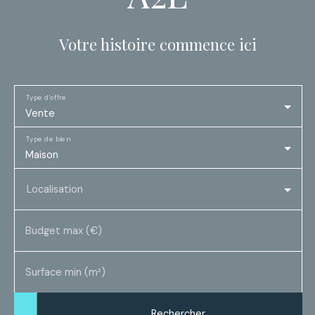
Votre histoire commence ici
Type d'offre
Vente
Type de bien
Maison
Localisation
Budget max (€)
Surface min (m²)
Rechercher