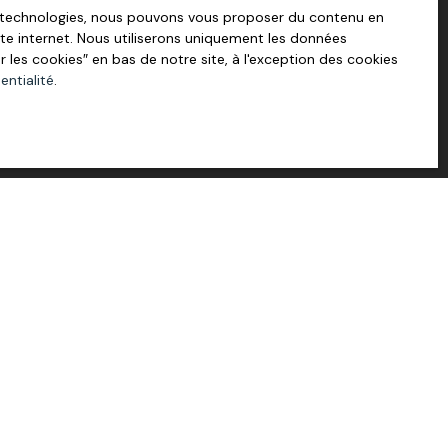
es technologies, nous pouvons vous proposer du contenu en
site internet. Nous utiliserons uniquement les données
les cookies″ en bas de notre site, à l'exception des cookies
entialité
.
Surface min (m²)
aitez pas faire l'objet de
 liste d'opposition au
Internet www.bloctel.gouv.fr ou
litique de confidentialité
.