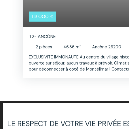
113 000
€
T2- ANCÔNE
2
pièces
46.36
m²
Ancône 26200
EXCLUSIVITE IMMONAUTE Au centre du village histo
ouverte sur séjour, aucun travaux à prévoir. Clima
pour déconnecter à coté de Montélimar ! Contact
LE RESPECT DE VOTRE VIE PRIVÉE 
Ne manquez