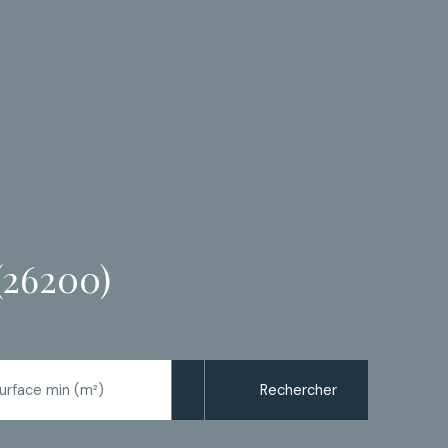
(26200)
Rechercher
urface min (m²)