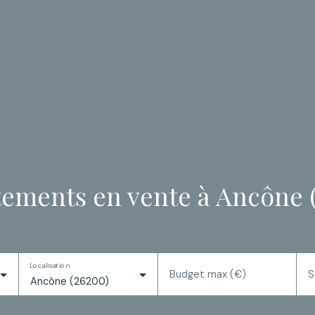
ements en vente à Ancône 
Localisation
Budget max (€)
S
Ancône (26200)