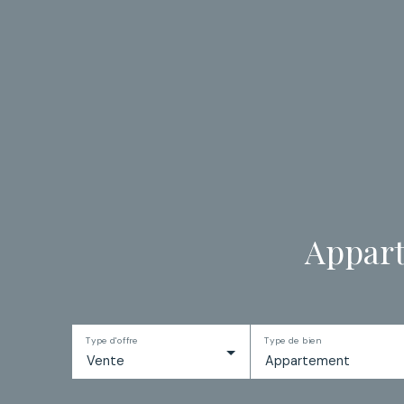
Appart
Type d'offre
Type de bien
Vente
Appartement