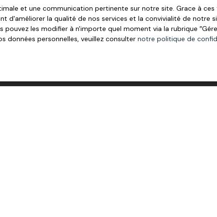
optimale et une communication pertinente sur notre site. Grace à c
t d'améliorer la qualité de nos services et la convivialité de notre 
 pouvez les modifier à n'importe quel moment via la rubrique ″Gérer 
Nom
Email
os données personnelles, veuillez consulter
notre politique de confid
bien
Localisation
Budget max (€)
tement
Ancône (26200)
 mes données personnelles conformément au RGPD. Si vous ne souh
 voie téléphonique, vous pouvez vous inscrire gratuitement sur la
évu par l'article L223-1 du code de la consommation, sur le site 
loctel, CS 61311, 41013 BLOIS CEDEX.
traitement de vos données personnelles, veuillez consulter notre
po
Recevoir des annonces