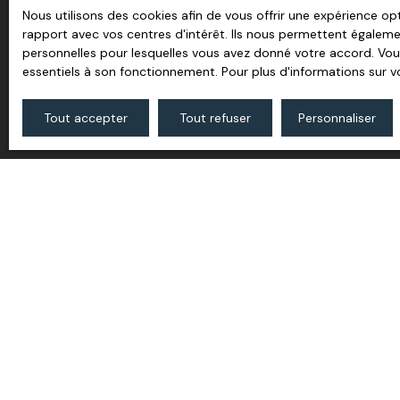
Nous utilisons des cookies afin de vous offrir une expérience 
rapport avec vos centres d'intérêt. Ils nous permettent égalemen
personnelles pour lesquelles vous avez donné votre accord. Vous
Prénom
essentiels à son fonctionnement. Pour plus d'informations sur v
Type d'offre
Type de 
Vente
Appar
Tout accepter
Tout refuser
Personnaliser
Pièces min
J'accepte le traitement de
prospection commerciale par
démarchage téléphonique, pr
par courrier adressé à :
Société Worldline, Service B
Pour en savoir plus sur le 