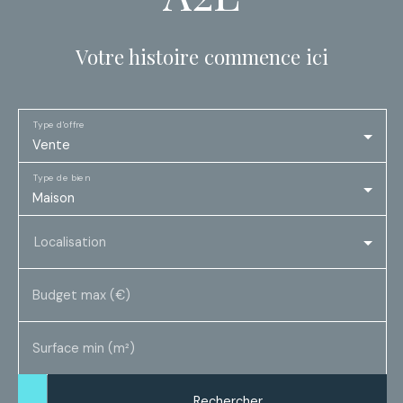
Votre histoire commence ici
Type d'offre
Vente
Type de bien
Maison
Localisation
Budget max (€)
Surface min (m²)
Rechercher